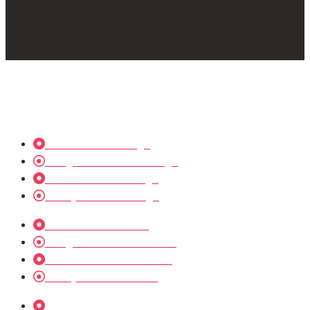
Diseño Web, Tiendas Online, Programación a medida y
SEO en Málaga, Torremolinos, Marbella, Alhaurín el
Grande y Costa del Sol.. Agente Digitalizador Kit Digital
Diseño Web Málaga
Programación en Málaga
Tienda online Málaga
SEO y SEM en Málaga
Diseño Web Madrid
Programación en Madrid
Tienda online en Madrid
SEO y SEM en Madrid
Diseño Web Torremolinos